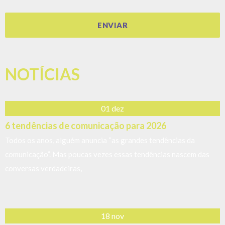
18 nov
POD Ser Pauta 2ª Edição: um dia inteiro de conversas
que viraram pauta
No último dia 11 de novembro, São Paulo foi palco de mais uma
edição do POD Ser Pauta
17 jul
Assessoria de Imprensa e o Relacionamento com
Influenciadores
Diante do crescimento da era digital e do uso constante e
assíduo das redes sociais, influenciadores se tornam, cada