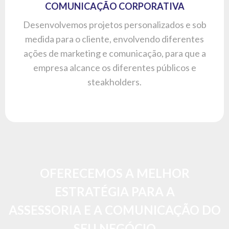
ASSESSORIA E A COMUNICAÇÃO DO
SEU NEGÓCIO
CONHEÇA O PODCAST
O
Pod ser Pauta
é um podcast criado para mostrar que,
com a
abordagem certa, um bom planejamento,
organização e, claro, uma estratégia certeira,
é