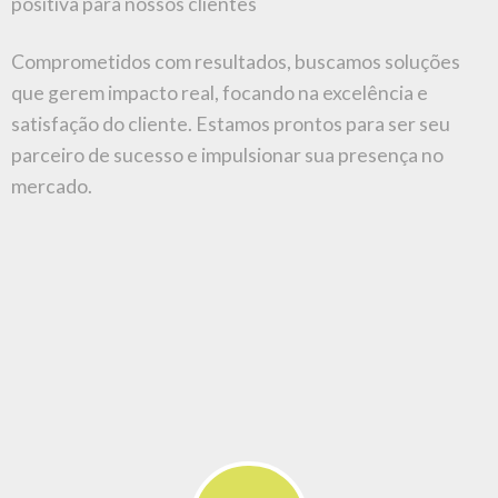
ASSESSORIA DE IMPRENSA
Promovemos a aproximação com a
imprensa
,
garantindo relacionamentos e espaços na
mídia. Nosso foco está no
planejamento
de
ações e na atuação proativa de sugestões de
pautas que gerem oportunidades e negócios.