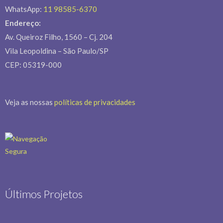
[mc4wp_form id=14878]