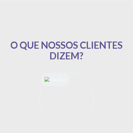
Cris Kerr
sócia-fundadora da CKZ Diversidade e idealizadora do Fórum
Mulheres em Destaque
Mais do que clientes, somos parceiros da
CM de longa data. É muito bom poder
contar uma assessoria de imprensa que
está sempre focada em resultados e que
nos ajudou a tornar a diversidade frente
cada vez mais frequente na mídia. Além
disso, a Cris Moraes me empoderou, me
incentivando a compartilhar meus