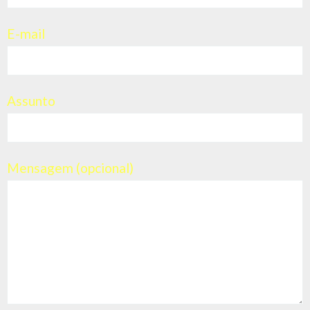
NOTÍCIAS
01 dez
6 tendências de comunicação para 2026
Todos os anos, alguém anuncia “as grandes tendências da
comunicação”. Mas poucas vezes essas tendências nascem das
conversas verdadeiras,