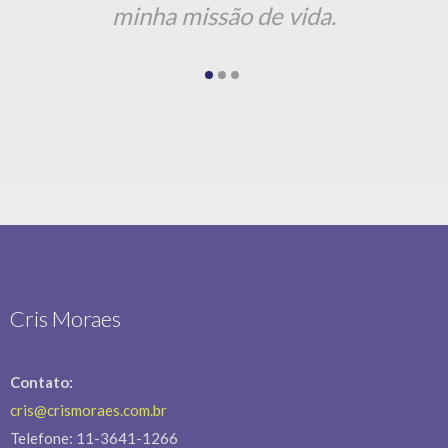
cris@crismoraes.com.br
Telefone: 11-3641-1266
WhatsApp:
11 98585-6370
Endereço:
Av. Queiroz Filho, 1560 – Cj. 204
Vila Leopoldina – São Paulo/SP
CEP: 05319-000
Veja as nossas
políticas de privacidades
Últimos Projetos