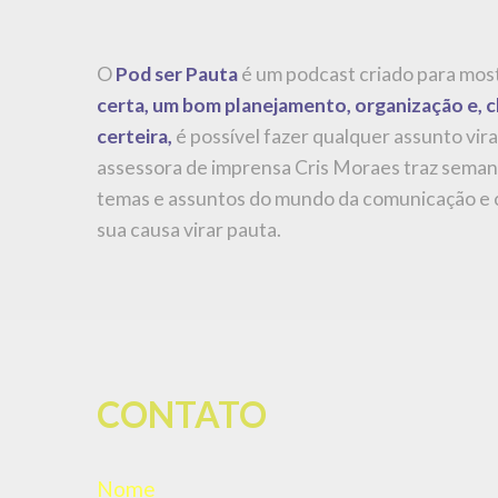
O
Pod ser Pauta
é um podcast criado para mos
certa, um bom planejamento, organização e, c
certeira,
é possível fazer qualquer assunto virar
assessora de imprensa Cris Moraes traz sema
temas e assuntos do mundo da comunicação e 
sua causa virar pauta.
CONTATO
Nome