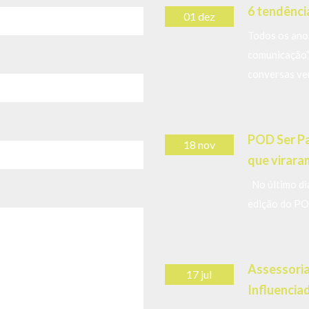
6 tendênci
01 dez
Todos os anos
comunicação”
conversas ve
POD Ser Pa
18 nov
que virara
No último di
edição do PO
Assessoria
17 jul
Influencia