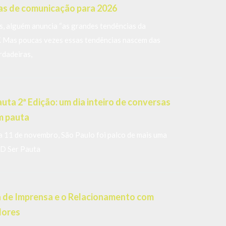
as de comunicação para 2026
, alguém anuncia “as grandes tendências da
. Mas poucas vezes essas tendências nascem das
rdadeiras,
uta 2ª Edição: um dia inteiro de conversas
m pauta
a 11 de novembro, São Paulo foi palco de mais uma
D Ser Pauta
 de Imprensa e o Relacionamento com
dores