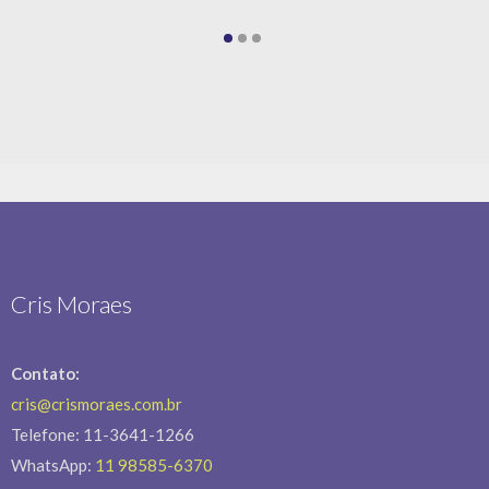
WhatsApp:
11 98585-6370
Endereço:
Av. Queiroz Filho, 1560 – Cj. 204
Vila Leopoldina – São Paulo/SP
CEP: 05319-000
Veja as nossas
políticas de privacidades
Últimos Projetos