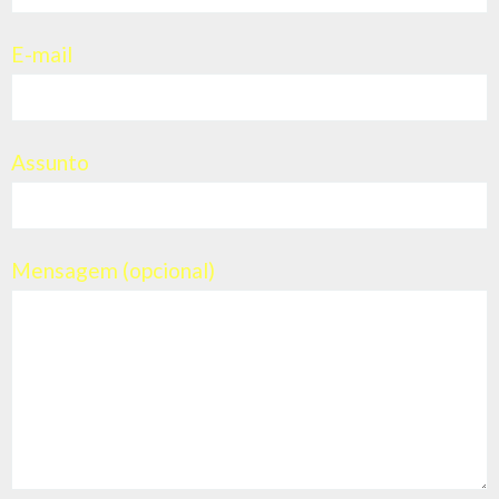
NOTÍCIAS
01 dez
6 tendências de comunicação para 2026
Todos os anos, alguém anuncia “as grandes tendências da
comunicação”. Mas poucas vezes essas tendências nascem das
conversas verdadeiras,