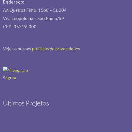
[mc4wp_form id=14878]