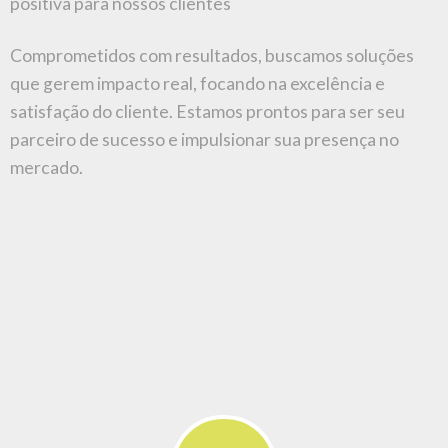
ASSESSORIA DE IMPRENSA
Promovemos a aproximação com a
imprensa
,
garantindo relacionamentos e espaços na
mídia. Nosso foco está no
planejamento
de
ações e na atuação proativa de sugestões de
pautas que gerem oportunidades e negócios.