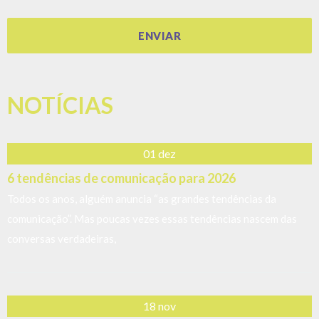
18 nov
POD Ser Pauta 2ª Edição: um dia inteiro de conversas
que viraram pauta
No último dia 11 de novembro, São Paulo foi palco de mais uma
edição do POD Ser Pauta
17 jul
Assessoria de Imprensa e o Relacionamento com
Influenciadores
Diante do crescimento da era digital e do uso constante e
assíduo das redes sociais, influenciadores se tornam, cada