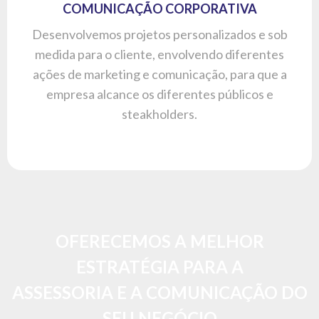
ASSESSORIA E A COMUNICAÇÃO DO
SEU NEGÓCIO
CONHEÇA O PODCAST
O
Pod ser Pauta
é um podcast criado para mostrar que,
com a
abordagem certa, um bom planejamento,
organização e, claro, uma estratégia certeira,
é