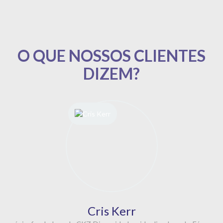
Cris Kerr
sócia-fundadora da CKZ Diversidade e idealizadora do Fórum
Mulheres em Destaque
Mais do que clientes, somos parceiros da
CM de longa data. É muito bom poder
contar uma assessoria de imprensa que
está sempre focada em resultados e que
nos ajudou a tornar a diversidade frente
cada vez mais frequente na mídia. Além
disso, a Cris Moraes me empoderou, me
incentivando a compartilhar meus
conhecimentos e experiências nessa