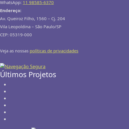
Gian Franco Rocchiccioli
WhatsApp:
11 98585-6370
co-fundador da TISMOO
Endereço:
Av. Queiroz Filho, 1560 – Cj. 204
Vila Leopoldina – São Paulo/SP
CEP: 05319-000
Veja as nossas
políticas de privacidades
Últimos Projetos