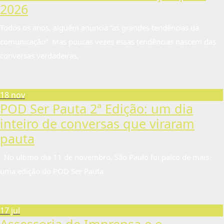
2026
Todos os anos, alguém anuncia “as grandes tendências da
comunicação”. Mas poucas vezes essas tendências nascem das
conversas verdadeiras,
18 nov
POD Ser Pauta 2ª Edição: um dia
inteiro de conversas que viraram
pauta
No último dia 11 de novembro, São Paulo foi palco de mais
uma edição do POD Ser Pauta
17 jul