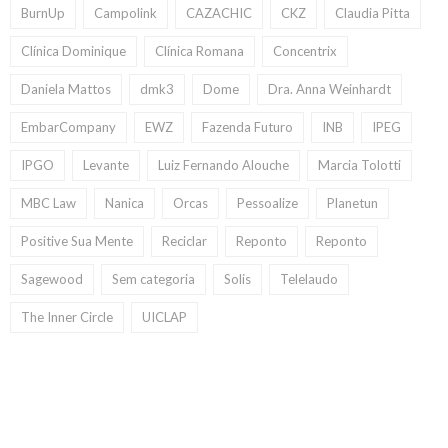
BurnUp
Campolink
CAZACHIC
CKZ
Claudia Pitta
Clínica Dominique
Clínica Romana
Concentrix
Daniela Mattos
dmk3
Dome
Dra. Anna Weinhardt
EmbarCompany
EWZ
Fazenda Futuro
INB
IPEG
IPGO
Levante
Luiz Fernando Alouche
Marcia Tolotti
MBC Law
Nanica
Orcas
Pessoalize
Planetun
Positive Sua Mente
Reciclar
Reponto
Reponto
Sagewood
Sem categoria
Solis
Telelaudo
The Inner Circle
UICLAP