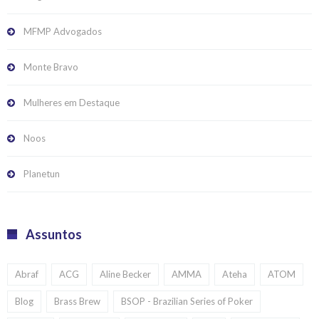
MFMP Advogados
Monte Bravo
Mulheres em Destaque
Noos
Planetun
Assuntos
Abraf
ACG
Aline Becker
AMMA
Ateha
ATOM
Blog
Brass Brew
BSOP - Brazilian Series of Poker