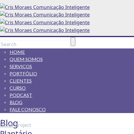
HOME
QUEM SOMOS
SERVIÇOS
PORTFÓLIO
CLIENTES
CURSO
PODCAST
BLOG
FALE CONOSCO
Blog
Home
Project
Plantário