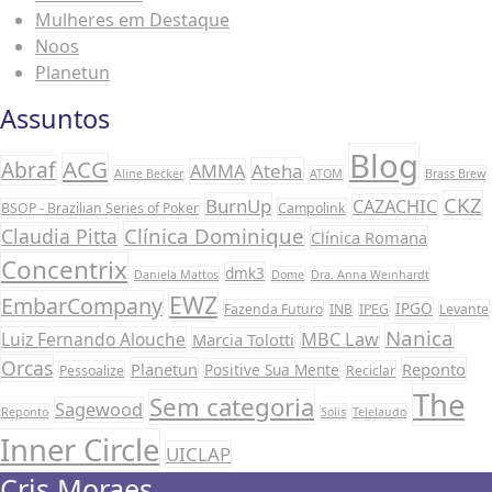
Mulheres em Destaque
Noos
Planetun
Assuntos
Blog
ACG
Abraf
Ateha
AMMA
Aline Becker
ATOM
Brass Brew
CKZ
BurnUp
CAZACHIC
BSOP - Brazilian Series of Poker
Campolink
Clínica Dominique
Claudia Pitta
Clínica Romana
Concentrix
dmk3
Daniela Mattos
Dome
Dra. Anna Weinhardt
EWZ
EmbarCompany
IPGO
Fazenda Futuro
INB
IPEG
Levante
Nanica
Luiz Fernando Alouche
MBC Law
Marcia Tolotti
Orcas
Planetun
Reponto
Positive Sua Mente
Pessoalize
Reciclar
The
Sem categoria
Sagewood
Reponto
Solis
Telelaudo
Inner Circle
UICLAP
Cris Moraes