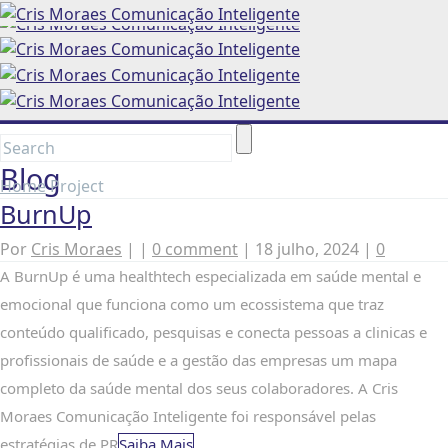
Blog
Home
Project
BurnUp
Por
Cris Moraes
|
|
0 comment
|
18 julho, 2024
|
0
A BurnUp é uma healthtech especializada em saúde mental e
emocional que funciona como um ecossistema que traz
conteúdo qualificado, pesquisas e conecta pessoas a clinicas e
profissionais de saúde e a gestão das empresas um mapa
completo da saúde mental dos seus colaboradores. A Cris
Moraes Comunicação Inteligente foi responsável pelas
estratégias de PR
Saiba Mais