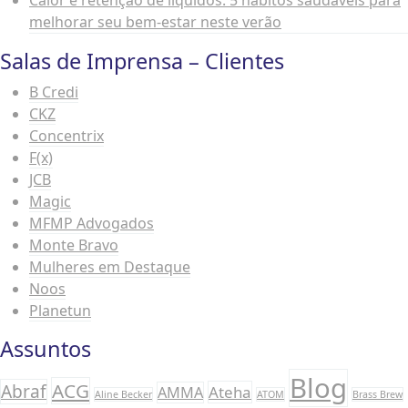
Calor e retenção de líquidos: 5 hábitos saudáveis para
melhorar seu bem-estar neste verão
Salas de Imprensa – Clientes
B Credi
CKZ
Concentrix
F(x)
JCB
Magic
MFMP Advogados
Monte Bravo
Mulheres em Destaque
Noos
Planetun
Assuntos
Blog
ACG
Abraf
Ateha
AMMA
Aline Becker
ATOM
Brass Brew