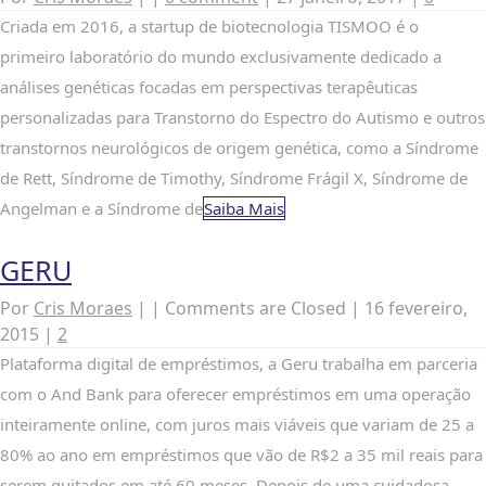
Criada em 2016, a startup de biotecnologia TISMOO é o
primeiro laboratório do mundo exclusivamente dedicado a
análises genéticas focadas em perspectivas terapêuticas
personalizadas para Transtorno do Espectro do Autismo e outros
transtornos neurológicos de origem genética, como a Síndrome
de Rett, Síndrome de Timothy, Síndrome Frágil X, Síndrome de
Angelman e a Síndrome de
Saiba Mais
GERU
Por
Cris Moraes
|
|
Comments are Closed
|
16 fevereiro,
2015
|
2
Plataforma digital de empréstimos, a Geru trabalha em parceria
com o And Bank para oferecer empréstimos em uma operação
inteiramente online, com juros mais viáveis que variam de 25 a
80% ao ano em empréstimos que vão de R$2 a 35 mil reais para
serem quitados em até 60 meses. Depois de uma cuidadosa