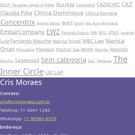
CKZ
BurnUp
CAZACHIC
BSOP - Brazilian Series of Poker
Campolink
Clínica Dominique
Claudia Pitta
Clínica Romana
Concentrix
dmk3
Daniela Mattos
Dome
Dra. Anna Weinhardt
EWZ
EmbarCompany
IPGO
Fazenda Futuro
INB
IPEG
Levante
Nanica
Luiz Fernando Alouche
MBC Law
Marcia Tolotti
Orcas
Planetun
Reponto
Positive Sua Mente
Pessoalize
Reciclar
The
Sem categoria
Sagewood
Reponto
Solis
Telelaudo
Inner Circle
UICLAP
Cris Moraes
Contato:
cris@crismoraes.com.br
Telefone: 11-3641-1266
WhatsApp:
11 98585-6370
Endereço: