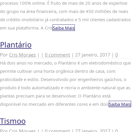
processo 100% online. É fruto de mais de 20 anos de expertise
do grupo na área financeira, com mais de 450 milhões de reais
de crédito imobiliário já contratados e 5 mil clientes cadastrados
em sua plataforma. A Cris
Saiba Mais
Plantário
Por
Cris Moraes
|
|
0 comment
|
27 janeiro, 2017
|
0
Há dois anos no mercado, o Plantário é um eletrodoméstico que
permite cultivar uma horta orgânica dentro de casa, com
praticidade e estilo. Desenvolvido por engenheiros gaúchos, o
produto é todo automatizado e recria o ambiente natural que as
plantas precisam para se desenvolver. O Plantário está
disponível no mercado em diferentes cores e em dois
Saiba Mais
Tismoo
Por
Cris Moraes
|
|
0 comment
|
27 janeiro, 2017
|
0