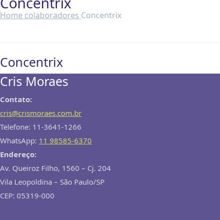
Concentrix
Home
colaboradores
Concentrix
Concentrix
Cris Moraes
Contato:
cris@crismoraes.com.br
Telefone: 11-3641-1266
WhatsApp:
11 98585-6370
Endereço:
Av. Queiroz Filho, 1560 – Cj. 204
Vila Leopoldina – São Paulo/SP
CEP: 05319-000