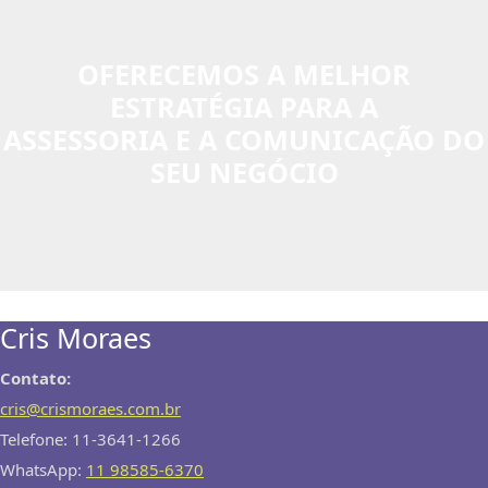
OFERECEMOS A MELHOR
ESTRATÉGIA PARA A
ASSESSORIA E A COMUNICAÇÃO DO
SEU NEGÓCIO
Cris Moraes
Contato:
cris@crismoraes.com.br
Telefone: 11-3641-1266
WhatsApp:
11 98585-6370