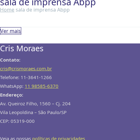
sala de imprensa Abpp
Home
sala de imprensa Abpp
Ver mais
Cris Moraes
Contato:
cris@crismoraes.com.br
Telefone: 11-3641-1266
WhatsApp:
11 98585-6370
Endereço:
Av. Queiroz Filho, 1560 – Cj. 204
Vila Leopoldina – São Paulo/SP
CEP: 05319-000
Veja as nossas
políticas de privacidades