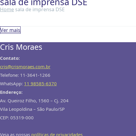
sala de imprensa DSE
Home
sala de imprensa DSE
Ver mais
Cris Moraes
Contato:
cris@crismoraes.com.br
Telefone: 11-3641-1266
WhatsApp:
11 98585-6370
Endereço:
Av. Queiroz Filho, 1560 – Cj. 204
Vila Leopoldina – São Paulo/SP
CEP: 05319-000
Veja as nossas
políticas de privacidades