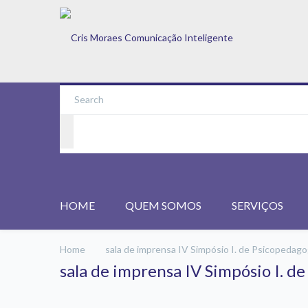
HOME
QUEM SOMOS
SERVIÇOS
Home
sala de imprensa IV Simpósio I. de Psicopedago
sala de imprensa IV Simpósio I. d