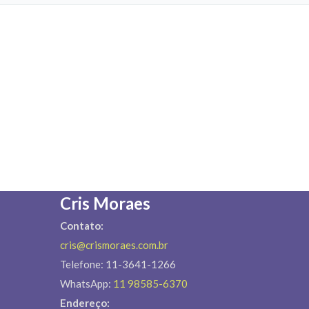
Cris Moraes
Contato:
cris@crismoraes.com.br
Telefone: 11-3641-1266
WhatsApp:
11 98585-6370
Endereço: