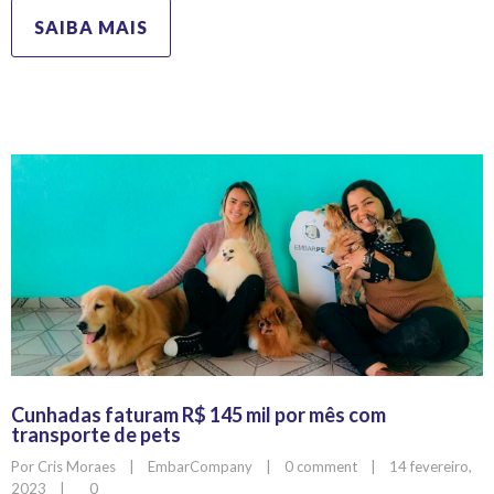
SAIBA MAIS
Cunhadas faturam R$ 145 mil por mês com
transporte de pets
Por 
Cris Moraes
|
EmbarCompany
|
0 comment
|
14 fevereiro, 
0
2023    
|