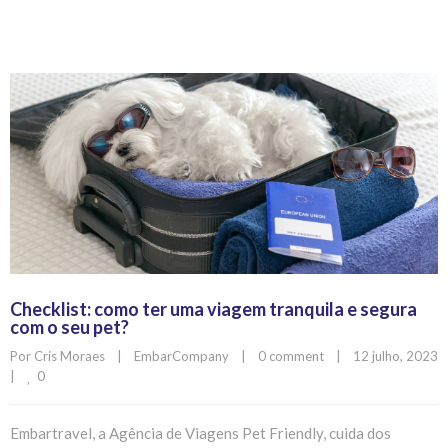
Checklist: como ter uma viagem tranquila e segura
com o seu pet?
Por 
Cris Moraes
|
EmbarCompany
|
0 comment
|
12 julho, 2023 
0
|
Embartravel, a Agência de Viagens Pet Friendly, cuida dos