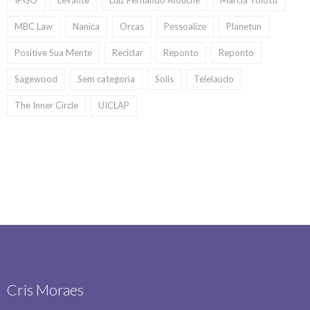
IPGO
Levante
Luiz Fernando Alouche
Marcia Tolotti
MBC Law
Nanica
Orcas
Pessoalize
Planetun
Positive Sua Mente
Reciclar
Reponto
Reponto
Sagewood
Sem categoria
Solis
Telelaudo
The Inner Circle
UICLAP
Cris Moraes