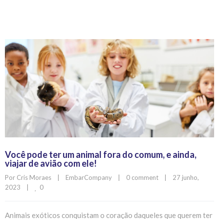
Você pode ter um animal fora do comum, e ainda,
viajar de avião com ele!
Por 
Cris Moraes
|
EmbarCompany
|
0 comment
|
27 junho, 
0
2023    
|
Animais exóticos conquistam o coração daqueles que querem ter