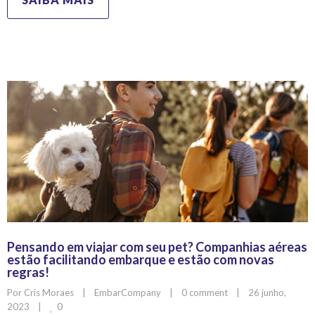
Pensando em viajar com seu pet? Companhias aéreas
estão facilitando embarque e estão com novas
regras!
Por 
Cris Moraes
|
EmbarCompany
|
0 comment
|
26 junho, 
0
2023    
|