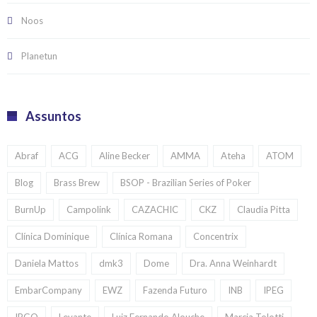
Noos
Planetun
Assuntos
Abraf
ACG
Aline Becker
AMMA
Ateha
ATOM
Blog
Brass Brew
BSOP - Brazilian Series of Poker
BurnUp
Campolink
CAZACHIC
CKZ
Claudia Pitta
Clínica Dominique
Clínica Romana
Concentrix
Daniela Mattos
dmk3
Dome
Dra. Anna Weinhardt
EmbarCompany
EWZ
Fazenda Futuro
INB
IPEG