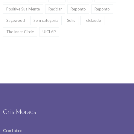
Positive Sua Mente
Reciclar
Reponto
Reponto
Sagewood
Sem categoria
Solis
Telelaudo
The Inner Circle
UICLAP
Cris Moraes
Contato: