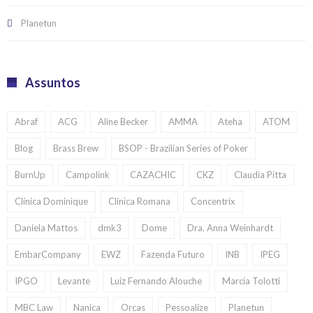
Planetun
Assuntos
Abraf
ACG
Aline Becker
AMMA
Ateha
ATOM
Blog
Brass Brew
BSOP - Brazilian Series of Poker
BurnUp
Campolink
CAZACHIC
CKZ
Claudia Pitta
Clínica Dominique
Clínica Romana
Concentrix
Daniela Mattos
dmk3
Dome
Dra. Anna Weinhardt
EmbarCompany
EWZ
Fazenda Futuro
INB
IPEG
IPGO
Levante
Luiz Fernando Alouche
Marcia Tolotti
MBC Law
Nanica
Orcas
Pessoalize
Planetun