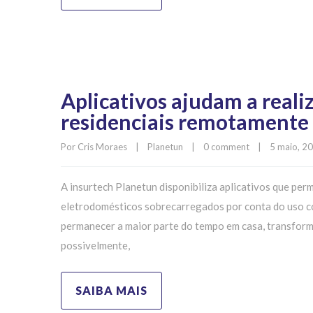
Aplicativos ajudam a realiz
residenciais remotamente
Por 
Cris Moraes
|
Planetun
|
0 comment
|
5 maio, 202
A insurtech Planetun disponibiliza aplicativos que per
eletrodomésticos sobrecarregados por conta do uso c
permanecer a maior parte do tempo em casa, transforman
possivelmente,
SAIBA MAIS