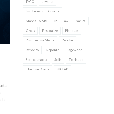
IPGO
Levante
Luiz Fernando Alouche
Marcia Tolotti
MBC Law
Nanica
Orcas
Pessoalize
Planetun
Positive Sua Mente
Reciclar
Reponto
Reponto
Sagewood
Sem categoria
Solis
Telelaudo
The Inner Circle
UICLAP
enta
a
ada.