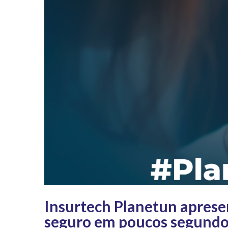
Insurtech Planetun apresen
seguro em poucos segundo