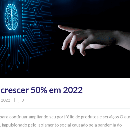
 crescer 50% em 2022
0
 2022    
|
l para continuar ampliando seu portfólio de produtos e serviços O a
s, impulsionado pelo isolamento social causado pela pandemia do