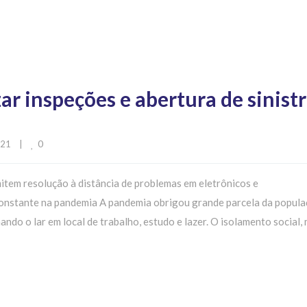
ar inspeções e abertura de sinist
0
1    
|
mitem resolução à distância de problemas em eletrônicos e
onstante na pandemia A pandemia obrigou grande parcela da popula
do o lar em local de trabalho, estudo e lazer. O isolamento social,