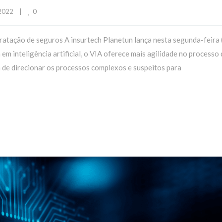
0
022    
|
ntratação de seguros A insurtech Planetun lança nesta segunda-feira 
em inteligência artificial, o VIA oferece mais agilidade no processo 
m de direcionar os processos complexos e suspeitos para