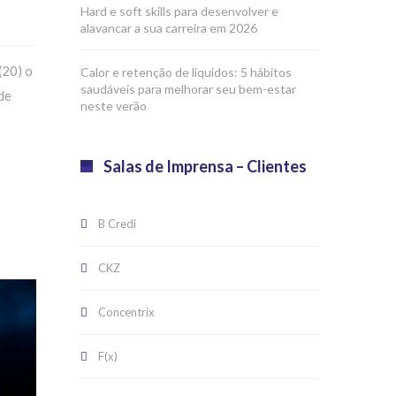
Hard e soft skills para desenvolver e
alavancar a sua carreira em 2026
(20) o
Calor e retenção de líquidos: 5 hábitos
saudáveis para melhorar seu bem-estar
de
neste verão
Salas de Imprensa – Clientes
B Credi
CKZ
Concentrix
F(x)