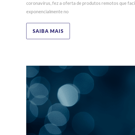
coronavírus, fez a oferta de produtos remotos que faci
exponencialmente no
SAIBA MAIS