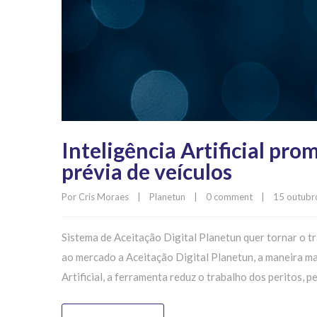
Inteligência Artificial pro
prévia de veículos
Por 
Cris Moraes
|
Planetun
|
0 comment
|
15 outubro
Sistema de Aceitação Digital Planetun quer tornar o tr
ao mercado a Aceitação Digital Planetun, a maneira mai
Artificial, a ferramenta reduz o trabalho dos peritos, p