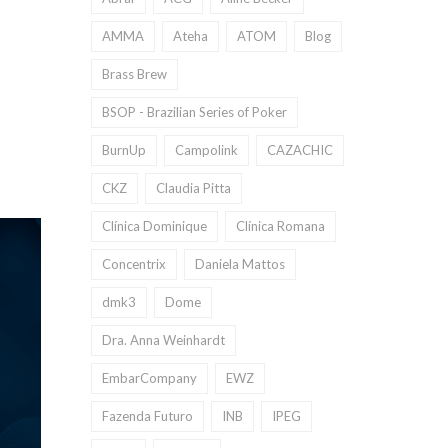
AMMA
Ateha
ATOM
Blog
Brass Brew
BSOP - Brazilian Series of Poker
BurnUp
Campolink
CAZACHIC
CKZ
Claudia Pitta
Clínica Dominique
Clínica Romana
Concentrix
Daniela Mattos
dmk3
Dome
Dra. Anna Weinhardt
EmbarCompany
EWZ
Fazenda Futuro
INB
IPEG