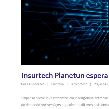
Insurtech Planetun espera
Por 
Cris Moraes
|
Planetun
|
0 comment
|
28 janeiro,
Empresa prevê investimentos em inteligência artificia
da demanda por serviços digitais nos últimos dois ano