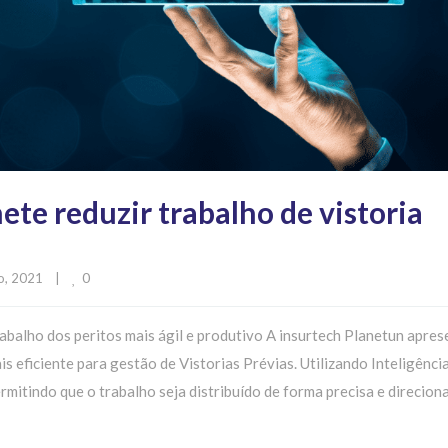
mete reduzir trabalho de vistoria
0
, 2021    
|
abalho dos peritos mais ágil e produtivo A insurtech Planetun apres
s eficiente para gestão de Vistorias Prévias. Utilizando Inteligênci
ermitindo que o trabalho seja distribuído de forma precisa e direcion