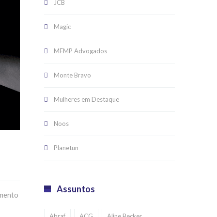
JCB
Magic
MFMP Advogados
Monte Bravo
Mulheres em Destaque
Noos
Planetun
Assuntos
umento
Abraf
ACG
Aline Becker