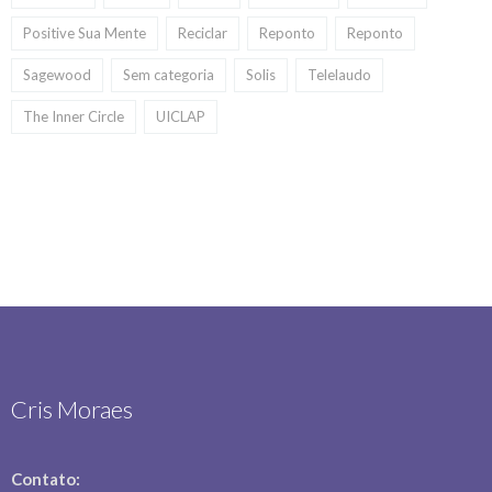
Positive Sua Mente
Reciclar
Reponto
Reponto
Sagewood
Sem categoria
Solis
Telelaudo
The Inner Circle
UICLAP
Cris Moraes
Contato: