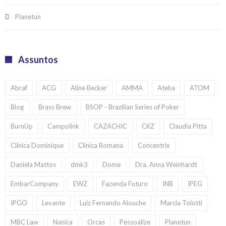
Planetun
Assuntos
Abraf
ACG
Aline Becker
AMMA
Ateha
ATOM
Blog
Brass Brew
BSOP - Brazilian Series of Poker
BurnUp
Campolink
CAZACHIC
CKZ
Claudia Pitta
Clínica Dominique
Clínica Romana
Concentrix
Daniela Mattos
dmk3
Dome
Dra. Anna Weinhardt
EmbarCompany
EWZ
Fazenda Futuro
INB
IPEG
IPGO
Levante
Luiz Fernando Alouche
Marcia Tolotti
MBC Law
Nanica
Orcas
Pessoalize
Planetun