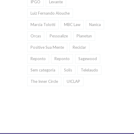
IPGO
Levante
Luiz Fernando Alouche
Marcia Tolotti
MBC Law
Nanica
Orcas
Pessoalize
Planetun
Positive Sua Mente
Reciclar
Reponto
Reponto
Sagewood
Sem categoria
Solis
Telelaudo
The Inner Circle
UICLAP