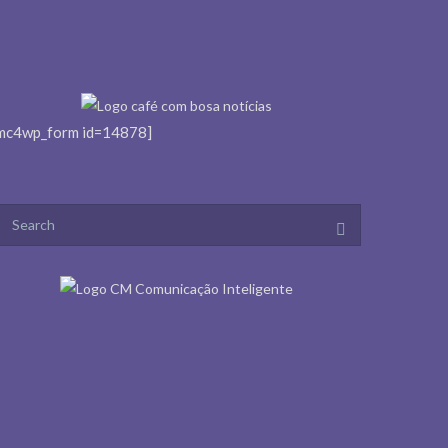
mc4wp_form id=14878]