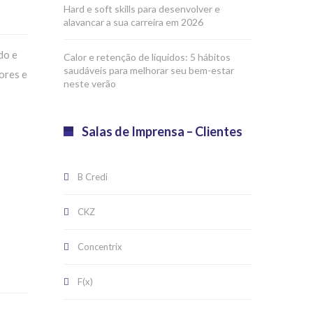
Hard e soft skills para desenvolver e
alavancar a sua carreira em 2026
do e
Calor e retenção de líquidos: 5 hábitos
saudáveis para melhorar seu bem-estar
ores e
neste verão
Salas de Imprensa – Clientes
B Credi
CKZ
Concentrix
F(x)