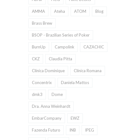
AMMA
Ateha
ATOM
Blog
Brass Brew
BSOP - Brazilian Series of Poker
BurnUp
Campolink
CAZACHIC
CKZ
Claudia Pitta
Clínica Dominique
Clínica Romana
Concentrix
Daniela Mattos
dmk3
Dome
Dra. Anna Weinhardt
EmbarCompany
EWZ
Fazenda Futuro
INB
IPEG