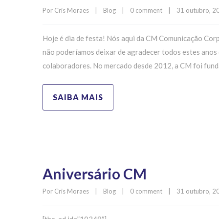
Por 
Cris Moraes
|
Blog
|
0 comment
|
31 outubro, 20
Hoje é dia de festa! Nós aqui da CM Comunicação Cor
não poderíamos deixar de agradecer todos estes anos d
colaboradores. No mercado desde 2012, a CM foi funda
SAIBA MAIS
Aniversário CM
Por 
Cris Moraes
|
Blog
|
0 comment
|
31 outubro, 20