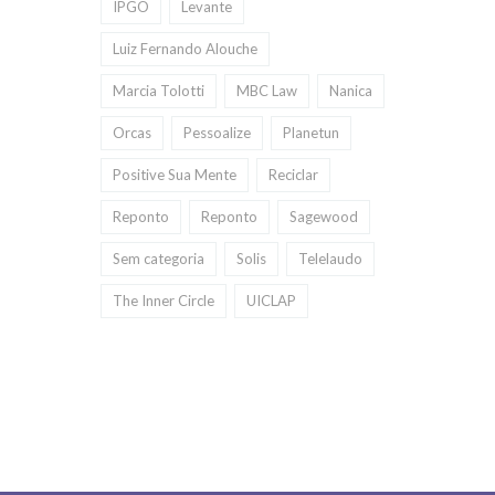
IPGO
Levante
Luiz Fernando Alouche
Marcia Tolotti
MBC Law
Nanica
Orcas
Pessoalize
Planetun
Positive Sua Mente
Reciclar
Reponto
Reponto
Sagewood
Sem categoria
Solis
Telelaudo
The Inner Circle
UICLAP