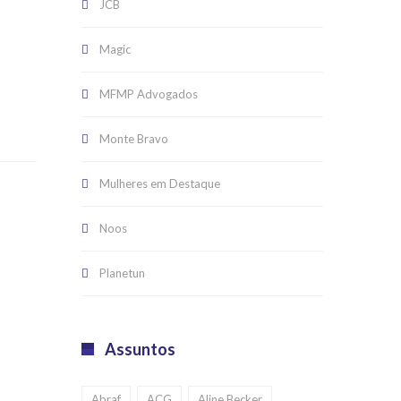
JCB
Magic
MFMP Advogados
Monte Bravo
Mulheres em Destaque
Noos
Planetun
Assuntos
Abraf
ACG
Aline Becker