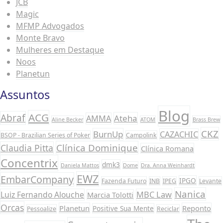
JCB
Magic
MFMP Advogados
Monte Bravo
Mulheres em Destaque
Noos
Planetun
Assuntos
Blog
ACG
Abraf
Ateha
AMMA
Aline Becker
ATOM
Brass Brew
CKZ
BurnUp
CAZACHIC
BSOP - Brazilian Series of Poker
Campolink
Clínica Dominique
Claudia Pitta
Clínica Romana
Concentrix
dmk3
Daniela Mattos
Dome
Dra. Anna Weinhardt
EWZ
EmbarCompany
IPGO
Fazenda Futuro
INB
IPEG
Levante
Nanica
Luiz Fernando Alouche
MBC Law
Marcia Tolotti
Orcas
Planetun
Reponto
Positive Sua Mente
Pessoalize
Reciclar