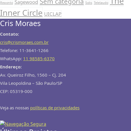
The
Sem categoria
Sagewood
Reponto
Solis
Telelaudo
Inner Circle
UICLAP
Cris Moraes
Contato:
cris@crismoraes.com.br
Telefone: 11-3641-1266
WhatsApp:
11 98585-6370
Endereço:
Av. Queiroz Filho, 1560 – Cj. 204
Vila Leopoldina – São Paulo/SP
CEP: 05319-000
Veja as nossas
políticas de privacidades