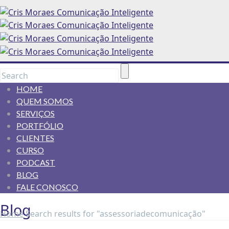
HOME
QUEM SOMOS
SERVIÇOS
PORTFÓLIO
CLIENTES
CURSO
PODCAST
BLOG
FALE CONOSCO
Blog
Home
Search results for "assessoriadecomunicação"