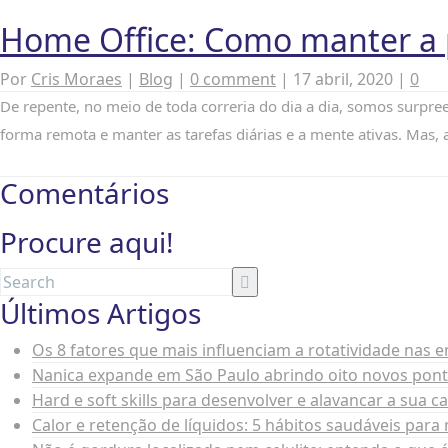
Home Office: Como manter a 
Por
Cris Moraes
|
Blog
|
0 comment
|
17 abril, 2020
|
0
De repente, no meio de toda correria do dia a dia, somos surpr
forma remota e manter as tarefas diárias e a mente ativas. Mas, 
Comentários
Procure aqui!
Últimos Artigos
Os 8 fatores que mais influenciam a rotatividade nas 
Nanica expande em São Paulo abrindo oito novos pon
Hard e soft skills para desenvolver e alavancar a sua c
Calor e retenção de líquidos: 5 hábitos saudáveis par