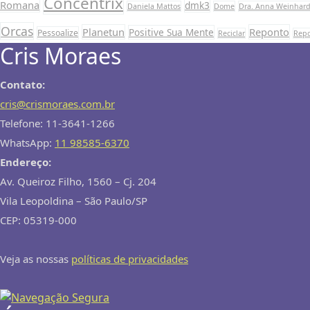
Concentrix
Romana
dmk3
Daniela Mattos
Dome
Dra. Anna Weinhard
Orcas
Planetun
Reponto
Positive Sua Mente
Pessoalize
Reciclar
Rep
Cris Moraes
Contato:
cris@crismoraes.com.br
Telefone: 11-3641-1266
WhatsApp:
11 98585-6370
Endereço:
Av. Queiroz Filho, 1560 – Cj. 204
Vila Leopoldina – São Paulo/SP
CEP: 05319-000
Veja as nossas
políticas de privacidades