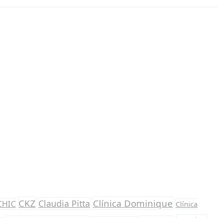
CKZ
Clínica Dominique
Claudia Pitta
CHIC
Clínica