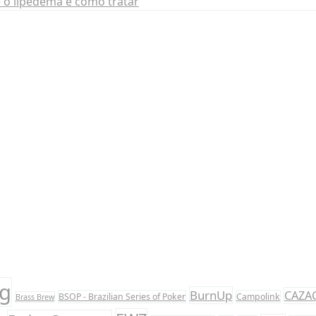
é o lipedema e como tratar
og
BurnUp
CAZA
BSOP - Brazilian Series of Poker
Campolink
Brass Brew