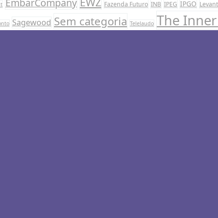
EWZ
EmbarCompany
IPGO
Fazenda Futuro
INB
IPEG
Levan
t
The Inner 
Sem categoria
Sagewood
onto
Telelaudo