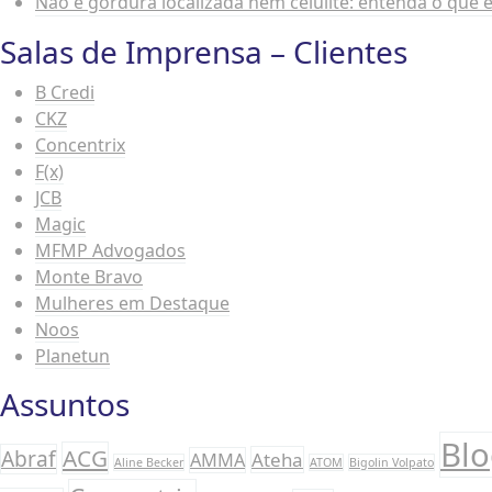
Não é gordura localizada nem celulite: entenda o que 
Salas de Imprensa – Clientes
B Credi
CKZ
Concentrix
F(x)
JCB
Magic
MFMP Advogados
Monte Bravo
Mulheres em Destaque
Noos
Planetun
Assuntos
Bl
ACG
Abraf
Ateha
AMMA
Aline Becker
ATOM
Bigolin Volpato