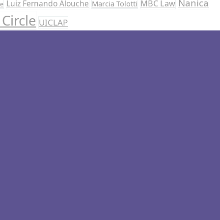
Nanica
Luiz Fernando Alouche
MBC Law
Marcia Tolotti
te
Circle
UICLAP