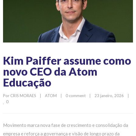
Kim Paiffer assume como
novo CEO da Atom
Educação
Por 
CRIS MORAES
|
ATOM
|
0 comment
|
23 janeiro, 2026    
|
0
Movimento marca nova fase de crescimento e consolidação da
empresa e reforça a governança e visão de longo prazo da