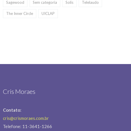
Sagewood
Sem categoria
Solis
Telelaudo
The Inner Circle
UICLAP
Cris Moraes
Contato:
cris@crismoraes.com.br
Telefone: 11-3641-1266