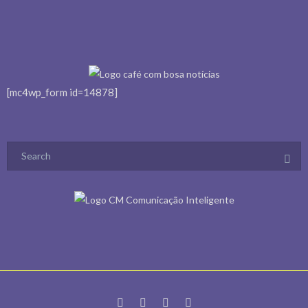
[mc4wp_form id=14878]