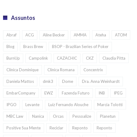
Assuntos
Abraf
ACG
Aline Becker
AMMA
Ateha
ATOM
Blog
Brass Brew
BSOP - Brazilian Series of Poker
BurnUp
Campolink
CAZACHIC
CKZ
Claudia Pitta
Clínica Dominique
Clínica Romana
Concentrix
Daniela Mattos
dmk3
Dome
Dra. Anna Weinhardt
EmbarCompany
EWZ
Fazenda Futuro
INB
IPEG
IPGO
Levante
Luiz Fernando Alouche
Marcia Tolotti
MBC Law
Nanica
Orcas
Pessoalize
Planetun
Positive Sua Mente
Reciclar
Reponto
Reponto