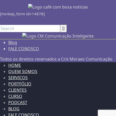
[mc4wp_form id=14878]
Blog
FALE CONOSCO
Todos os direitos reservados a Cris Moraes Comunicação
HOME
QUEM SOMOS
SERVIÇOS
PORTFÓLIO
CLIENTES
CURSO
PODCAST
BLOG
FALE CONOSCO