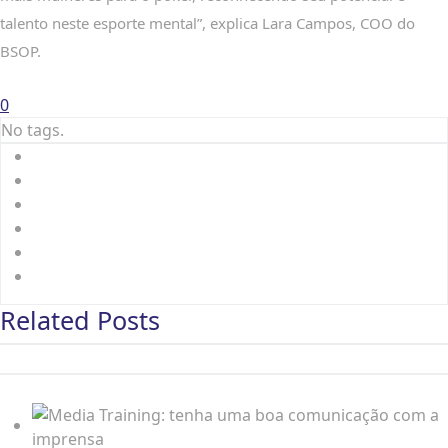
talento neste esporte mental”, explica Lara Campos, COO do
BSOP.
0
No tags.
Related Posts