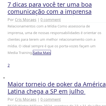
7 dicas para você ter uma boa
comunicação com a imprensa
Por
Cris Moraes
|
0 comment
Relacionamentos com a Mídia Como assessoria de
imprensa, uma de nossas responsabilidades é orientar os
clientes para terem um melhor relacionamento com a
mídia. O ideal sempre é que os porta-vozes façam um
Media Training,
Saiba Mais
2
Maior torneio de poker da América
Latina chega a SP em julho
Por
Cris Moraes
|
0 comment
BSOP Winter Millions 2024 acontece de 23 a 31 de julho no