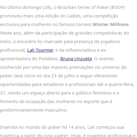
No último domingo (28), o Brazilian Series of Poker (BSOP)
promoveu mais uma edição do Ladies, uma competição
exclusiva para mulheres no famoso torneio
Winter Millions.
Neste ano, além da participação de grandes competidoras do
meio, o encontro foi marcado pela presença da jogadora
profissional,
Lali Tournier
, e da influenciadora e ex-
apresentadora do Poddelas,
Bruna Unzueta
. O evento,
conhecido por uma das maiores premiações no universo do
poker, teve início no dia 23 de julho e segue oferecendo
oportunidades para amadores e profissionais até a quarta-feira,
31, sendo um espaço aberto para o público feminino e o
fomento da ocupação das mulheres no esporte que é
predominantemente masculino.
Inserida no mundo do poker há 14 anos, Lali começou sua
trajetória a partir do jogo xadrez. Hoje, é jogadora profissional e