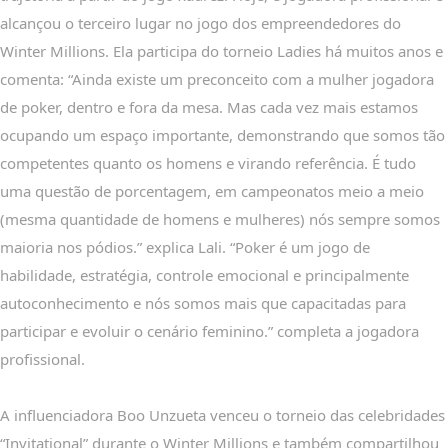
alcançou o terceiro lugar no jogo dos empreendedores do
Winter Millions. Ela participa do torneio Ladies há muitos anos e
comenta: “Ainda existe um preconceito com a mulher jogadora
de poker, dentro e fora da mesa. Mas cada vez mais estamos
ocupando um espaço importante, demonstrando que somos tão
competentes quanto os homens e virando referência. É tudo
uma questão de porcentagem, em campeonatos meio a meio
(mesma quantidade de homens e mulheres) nós sempre somos
maioria nos pódios.” explica Lali. “Poker é um jogo de
habilidade, estratégia, controle emocional e principalmente
autoconhecimento e nós somos mais que capacitadas para
participar e evoluir o cenário feminino.” completa a jogadora
profissional.
A influenciadora Boo Unzueta venceu o torneio das celebridades
“Invitational” durante o Winter Millions e também compartilhou