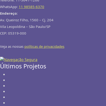
Telefone: 11-3641-1266
WhatsApp:
11 98585-6370
Endereço:
Av. Queiroz Filho, 1560 – Cj. 204
Vila Leopoldina – São Paulo/SP
CEP: 05319-000
Veja as nossas
políticas de privacidades
Últimos Projetos