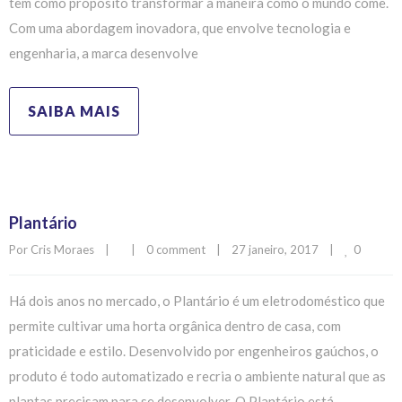
tem como propósito transformar a maneira como o mundo come.
Com uma abordagem inovadora, que envolve tecnologia e
engenharia, a marca desenvolve
SAIBA MAIS
Plantário
0
Por 
Cris Moraes
|
|
0 comment
|
27 janeiro, 2017    
|
Há dois anos no mercado, o Plantário é um eletrodoméstico que
permite cultivar uma horta orgânica dentro de casa, com
praticidade e estilo. Desenvolvido por engenheiros gaúchos, o
produto é todo automatizado e recria o ambiente natural que as
plantas precisam para se desenvolver. O Plantário está