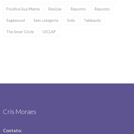
Positive Sua Mente
Reciclar
Reponto
Reponto
Sagewood
Sem categoria
Solis
Telelaudo
The Inner Circle
UICLAP
Cris Moraes
Contato: