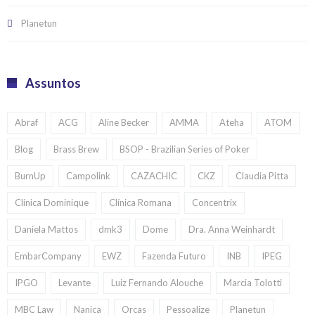
Planetun
Assuntos
Abraf
ACG
Aline Becker
AMMA
Ateha
ATOM
Blog
Brass Brew
BSOP - Brazilian Series of Poker
BurnUp
Campolink
CAZACHIC
CKZ
Claudia Pitta
Clínica Dominique
Clínica Romana
Concentrix
Daniela Mattos
dmk3
Dome
Dra. Anna Weinhardt
EmbarCompany
EWZ
Fazenda Futuro
INB
IPEG
IPGO
Levante
Luiz Fernando Alouche
Marcia Tolotti
MBC Law
Nanica
Orcas
Pessoalize
Planetun