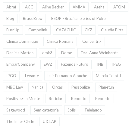
Abraf
ACG
Aline Becker
AMMA
Ateha
ATOM
Blog
Brass Brew
BSOP - Brazilian Series of Poker
BurnUp
Campolink
CAZACHIC
CKZ
Claudia Pitta
Clínica Dominique
Clínica Romana
Concentrix
Daniela Mattos
dmk3
Dome
Dra. Anna Weinhardt
EmbarCompany
EWZ
Fazenda Futuro
INB
IPEG
IPGO
Levante
Luiz Fernando Alouche
Marcia Tolotti
MBC Law
Nanica
Orcas
Pessoalize
Planetun
Positive Sua Mente
Reciclar
Reponto
Reponto
Sagewood
Sem categoria
Solis
Telelaudo
The Inner Circle
UICLAP