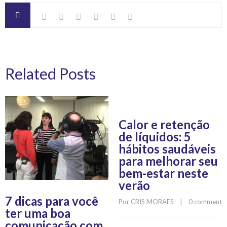
Related Posts
Calor e retenção
de líquidos: 5
hábitos saudáveis
para melhorar seu
bem-estar neste
verão
7 dicas para você
Por 
CRIS MORAES
    |    
0 comment
ter uma boa
comunicação com