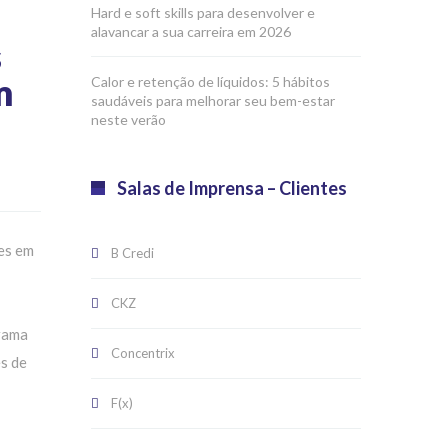
Hard e soft skills para desenvolver e
alavancar a sua carreira em 2026
s
m
Calor e retenção de líquidos: 5 hábitos
saudáveis para melhorar seu bem-estar
neste verão
Salas de Imprensa – Clientes
res em
B Credi
CKZ
orama
Concentrix
s de
F(x)