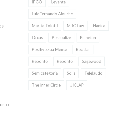
IPGO
Levante
Luiz Fernando Alouche
os
Marcia Tolotti
MBC Law
Nanica
Orcas
Pessoalize
Planetun
Positive Sua Mente
Reciclar
Reponto
Reponto
Sagewood
Sem categoria
Solis
Telelaudo
The Inner Circle
UICLAP
guro e