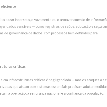
 eficiente
lita o uso incorreto, o vazamento ou o armazenamento de informaç
eger dados sensíveis — como registros de saúde, educação e segura
laras de governança de dados, com processos bem definidos para
ruturas críticas
s e em infraestruturas críticas é negligenciada — mas os ataques a es
 privadas que atuam com sistemas essenciais precisam adotar medida
etam a operação, a segurança nacional e a confiança da população.