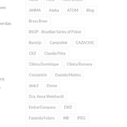
 em
AMMA
Ateha
ATOM
Blog
Brass Brew
perdas
BSOP - Brazilian Series of Poker
BurnUp
Campolink
CAZACHIC
CKZ
Claudia Pitta
Clínica Dominique
Clínica Romana
Concentrix
Daniela Mattos
bre
dmk3
Dome
A
Dra. Anna Weinhardt
EmbarCompany
EWZ
Fazenda Futuro
INB
IPEG