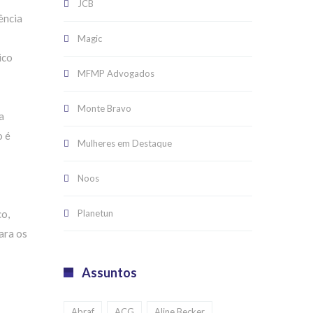
JCB
ência
Magic
ico
MFMP Advogados
Monte Bravo
a
o é
Mulheres em Destaque
Noos
Planetun
co,
ara os
Assuntos
Abraf
ACG
Aline Becker