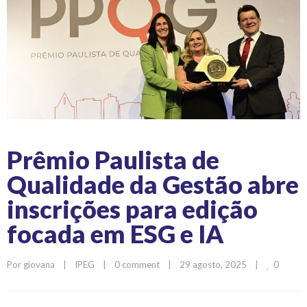
Prêmio Paulista de
Qualidade da Gestão abre
inscrições para edição
focada em ESG e IA
0
Por 
giovana
|
IPEG
|
0 comment
|
29 agosto, 2025    
|