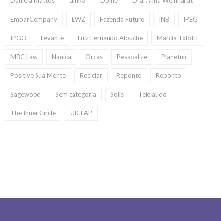
Daniela Mattos
dmk3
Dome
Dra. Anna Weinhardt
EmbarCompany
EWZ
Fazenda Futuro
INB
IPEG
IPGO
Levante
Luiz Fernando Alouche
Marcia Tolotti
MBC Law
Nanica
Orcas
Pessoalize
Planetun
Positive Sua Mente
Reciclar
Reponto
Reponto
Sagewood
Sem categoria
Solis
Telelaudo
The Inner Circle
UICLAP