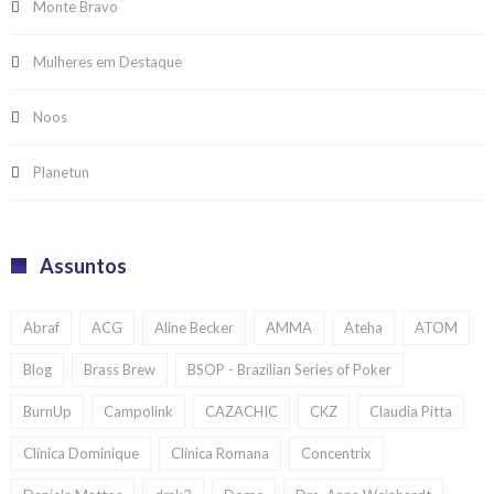
Monte Bravo
Mulheres em Destaque
Noos
Planetun
Assuntos
Abraf
ACG
Aline Becker
AMMA
Ateha
ATOM
Blog
Brass Brew
BSOP - Brazilian Series of Poker
BurnUp
Campolink
CAZACHIC
CKZ
Claudia Pitta
Clínica Dominique
Clínica Romana
Concentrix