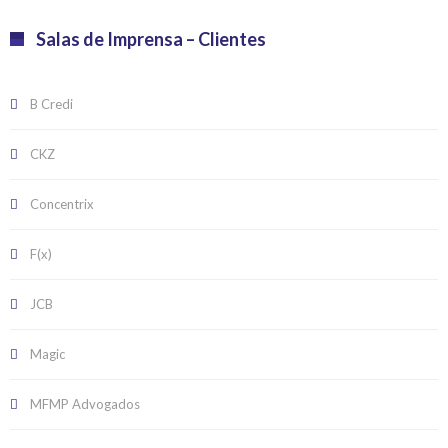
Salas de Imprensa – Clientes
B Credi
CKZ
Concentrix
F(x)
JCB
Magic
MFMP Advogados