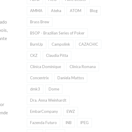
AMMA
Ateha
ATOM
Blog
cado
Brass Brew
ois,
BSOP - Brazilian Series of Poker
ante
BurnUp
Campolink
CAZACHIC
CKZ
Claudia Pitta
Clínica Dominique
Clínica Romana
Concentrix
Daniela Mattos
dmk3
Dome
Dra. Anna Weinhardt
por
EmbarCompany
EWZ
tende
Fazenda Futuro
INB
IPEG