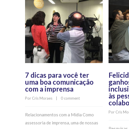
7 dicas para você ter
Felici
uma boa comunicação
ganhos
com a imprensa
inclus
às pes
Por 
Cris Moraes
    |    
0 comment
colab
Por 
Cris Mo
Relacionamentos com a Mídia Como
assessoria de imprensa, uma de nossas
Pesquisas 