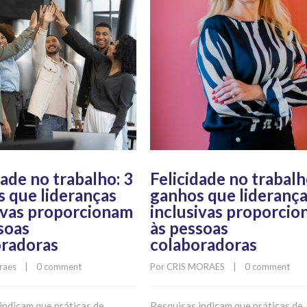
dade no trabalho: 3
Felicidade no trabalh
 que lideranças
ganhos que lideranç
ivas proporcionam
inclusivas proporci
soas
às pessoas
oradoras
colaboradoras
raes
    |    
0 comment
Por 
CRIS MORAES
    |    
0 comment
indicam que práticas de
Pesquisas indicam que práticas de