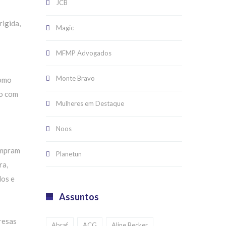
JCB
rigida,
Magic
MFMP Advogados
Monte Bravo
como
do com
Mulheres em Destaque
Noos
ompram
Planetun
ra,
dos e
Assuntos
resas
Abraf
ACG
Aline Becker