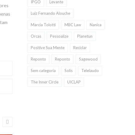
IPGO
Levante
dores
Luiz Fernando Alouche
apenas
ntam
Marcia Tolotti
MBC Law
Nanica
Orcas
Pessoalize
Planetun
Positive Sua Mente
Reciclar
Reponto
Reponto
Sagewood
Sem categoria
Solis
Telelaudo
The Inner Circle
UICLAP