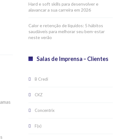
Hard e soft skills para desenvolver e
alavancar a sua carreira em 2026
Calor e retenção de líquidos: 5 hábitos
saudáveis para melhorar seu bem-estar
neste verão
Salas de Imprensa – Clientes
B Credi
CKZ
gramas
Concentrix
F(x)
as