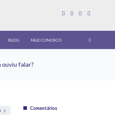
BLOG
FALE CONOSCO
 ouviu falar?
Comentários
O