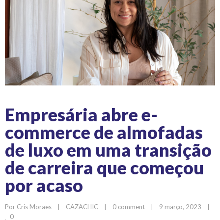
Empresária abre e-
commerce de almofadas
de luxo em uma transição
de carreira que começou
por acaso
Por 
Cris Moraes
|
CAZACHIC
|
0 comment
|
9 março, 2023    
|
0