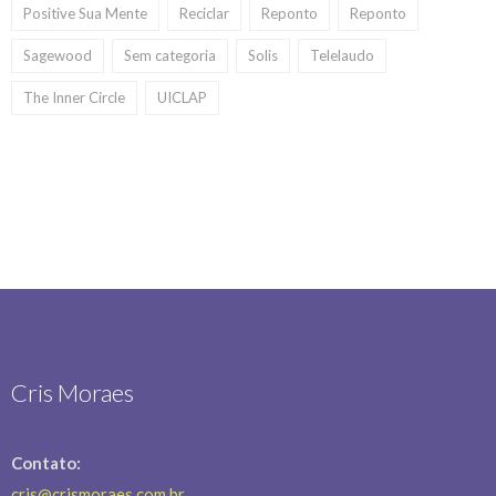
Positive Sua Mente
Reciclar
Reponto
Reponto
Sagewood
Sem categoria
Solis
Telelaudo
The Inner Circle
UICLAP
Cris Moraes
Contato:
cris@crismoraes.com.br