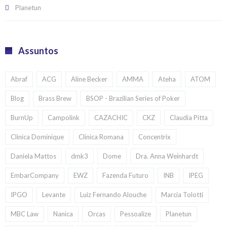
Planetun
Assuntos
Abraf
ACG
Aline Becker
AMMA
Ateha
ATOM
Blog
Brass Brew
BSOP - Brazilian Series of Poker
BurnUp
Campolink
CAZACHIC
CKZ
Claudia Pitta
Clínica Dominique
Clínica Romana
Concentrix
Daniela Mattos
dmk3
Dome
Dra. Anna Weinhardt
EmbarCompany
EWZ
Fazenda Futuro
INB
IPEG
IPGO
Levante
Luiz Fernando Alouche
Marcia Tolotti
MBC Law
Nanica
Orcas
Pessoalize
Planetun