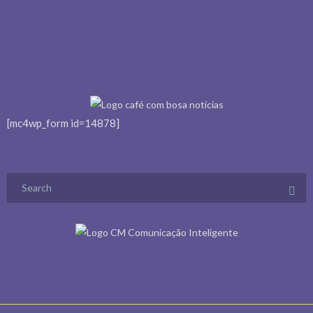
[mc4wp_form id=14878]