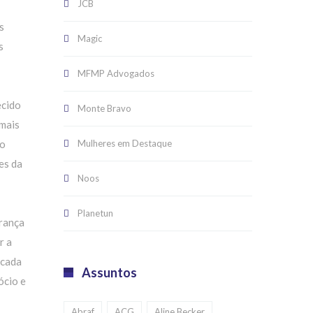
JCB
s
Magic
s
MFMP Advogados
ecido
Monte Bravo
 mais
Mulheres em Destaque
 o
es da
Noos
Planetun
urança
r a
 cada
Assuntos
ócio e
Abraf
ACG
Aline Becker