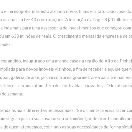
e Teresópolis, mas está abrindo novas filiais em Tatuí, São José do
 as quais já fez 40 contratações. A intenção é atingir R$ 1 bilhão e
l, ainda mais para uma assessoria de investimentos que começou com
ou em 630 milhões de reais. O crescimento mensal da empresa é de c
dades.
a expandido, inaugurado uma grande casa na região do Alto de Pinhei
ampliada para novos imóveis vizinhos, a fim de receber a equipe que 
, bar, galeria de arte, jardim com área gourmet, área para treinamen
stidores, em uma atmosfera descontraída e inovadora. O local tamb
s de semana.
enda às mais diferentes necessidades. “Se o cliente precisa fazer c
 um seguro para a sua casa ou seu automóvel, pode ficar tranquilo p
a de quem atendemos, cobrindo as suas necessidades de forma simpl