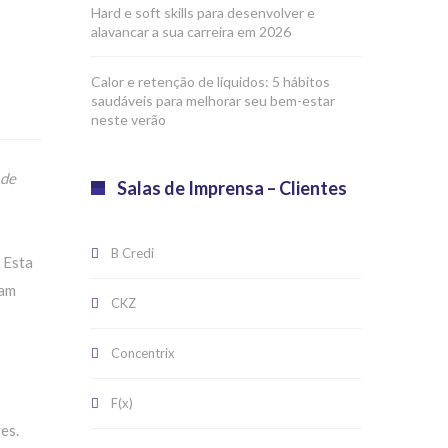
Hard e soft skills para desenvolver e
alavancar a sua carreira em 2026
Calor e retenção de líquidos: 5 hábitos
saudáveis para melhorar seu bem-estar
neste verão
 de
Salas de Imprensa – Clientes
B Credi
 Esta
ram
CKZ
Concentrix
F(x)
es.