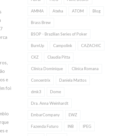
AMMA
Ateha
ATOM
Blog
s
m
Brass Brew
 7
BSOP - Brazilian Series of Poker
erca
BurnUp
Campolink
CAZACHIC
CKZ
Claudia Pitta
ros,
Clínica Dominique
Clínica Romana
não
tos e
Concentrix
Daniela Mattos
ém foi
dmk3
Dome
Dra. Anna Weinhardt
âmbio
EmbarCompany
EWZ
orque
Fazenda Futuro
INB
IPEG
es e