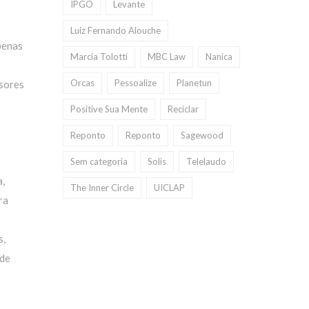
IPGO
Levante
Luiz Fernando Alouche
penas
Marcia Tolotti
MBC Law
Nanica
Orcas
Pessoalize
Planetun
ssores
Positive Sua Mente
Reciclar
Reponto
Reponto
Sagewood
Sem categoria
Solis
Telelaudo
a,
The Inner Circle
UICLAP
ra
s,
 de