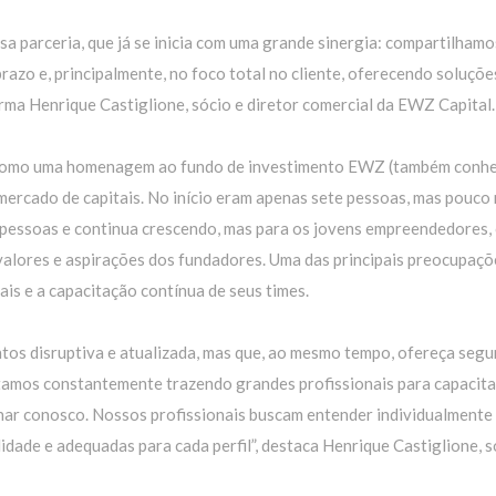
a parceria, que já se inicia com uma grande sinergia: compartilhamo
prazo e, principalmente, no foco total no cliente, oferecendo soluçõe
firma Henrique Castiglione, sócio e diretor comercial da EWZ Capital.
o como uma homenagem ao fundo de investimento EWZ (também conh
mercado de capitais. No início eram apenas sete pessoas, mas pouco
 pessoas e continua crescendo, mas para os jovens empreendedores,
valores e aspirações dos fundadores. Uma das principais preocupaçõ
is e a capacitação contínua de seus times.
ntos disruptiva e atualizada, mas que, ao mesmo tempo, ofereça seg
estamos constantemente trazendo grandes profissionais para capacita
lhar conosco. Nossos profissionais buscam entender individualmente
dade e adequadas para cada perfil”, destaca Henrique Castiglione, s