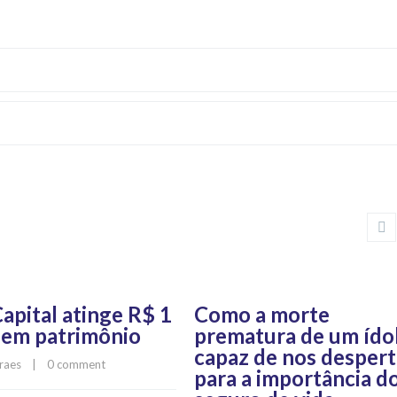
pital atinge R$ 1
Como a morte
 em patrimônio
prematura de um ído
capaz de nos despert
raes
    |    
0 comment
para a importância d