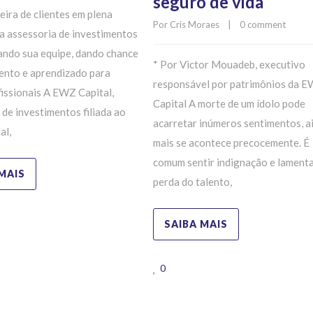
seguro de vida
eira de clientes em plena
Por 
Cris Moraes
    |    
0 comment
a assessoria de investimentos
ando sua equipe, dando chance
* Por Victor Mouadeb, executivo
ento e aprendizado para
responsável por patrimônios da 
issionais A EWZ Capital,
Capital A morte de um ídolo pode
 de investimentos filiada ao
acarretar inúmeros sentimentos, a
al,
mais se acontece precocemente. É
comum sentir indignação e lamenta
MAIS
perda do talento,
SAIBA MAIS
0