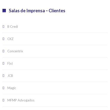
Salas de Imprensa – Clientes
B Credi
CKZ
Concentrix
F(x)
JCB
Magic
MFMP Advogados