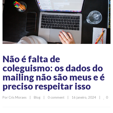
Não é falta de
coleguismo: os dados do
mailing não são meus e é
preciso respeitar isso
0
Por 
Cris Moraes
|
Blog
|
0 comment
|
16 janeiro, 2024    
|