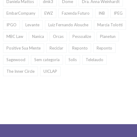
Daniela Mattos
dmk3
Dome
Dra. Anna Weinhardt
EmbarCompany
EWZ
Fazenda Futuro
INB
IPEG
IPGO
Levante
Luiz Fernando Alouche
Marcia Tolotti
MBC Law
Nanica
Orcas
Pessoalize
Planetun
Positive Sua Mente
Reciclar
Reponto
Reponto
Sagewood
Sem categoria
Solis
Telelaudo
The Inner Circle
UICLAP