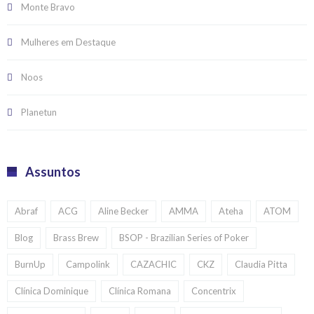
Monte Bravo
Mulheres em Destaque
Noos
Planetun
Assuntos
Abraf
ACG
Aline Becker
AMMA
Ateha
ATOM
Blog
Brass Brew
BSOP - Brazilian Series of Poker
BurnUp
Campolink
CAZACHIC
CKZ
Claudia Pitta
Clínica Dominique
Clínica Romana
Concentrix