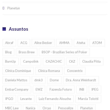
Planetun
Assuntos
Abraf
ACG
Aline Becker
AMMA
Ateha
ATOM
Blog
Brass Brew
BSOP - Brazilian Series of Poker
BurnUp
Campolink
CAZACHIC
CKZ
Claudia Pitta
Clínica Dominique
Clínica Romana
Concentrix
Daniela Mattos
dmk3
Dome
Dra. Anna Weinhardt
EmbarCompany
EWZ
Fazenda Futuro
INB
IPEG
IPGO
Levante
Luiz Fernando Alouche
Marcia Tolotti
MBC Law
Nanica
Orcas
Pessoalize
Planetun