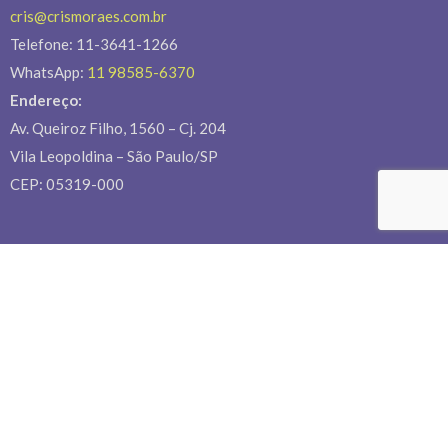
cris@crismoraes.com.br
Telefone: 11-3641-1266
WhatsApp:
11 98585-6370
Endereço:
Av. Queiroz Filho, 1560 – Cj. 204
Vila Leopoldina – São Paulo/SP
CEP: 05319-000
Veja as nossas
políticas de privacidades
Últimos Projetos