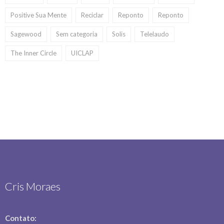
Positive Sua Mente
Reciclar
Reponto
Reponto
Sagewood
Sem categoria
Solis
Telelaudo
The Inner Circle
UICLAP
Cris Moraes
Contato: