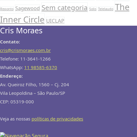
The
Sem categoria
encontros, solteirice e
Saiba
Sagewood
Reponto
Solis
Telelaudo
Mais
Inner Circle
UICLAP
Cris Moraes
0
Contato:
Inner Circle
cris@crismoraes.com.br
promove
Telefone: 11-3641-1266
primeira festa
WhatsApp:
11 98585-6370
exclusiva para
Endereço:
solteiros no
Av. Queiroz Filho, 1560 – Cj. 204
Recife
Vila Leopoldina – São Paulo/SP
CEP: 05319-000
Por
Cris Moraes
|
0
comment
Veja as nossas
políticas de privacidades
App de relacionamentos quer
incentivar matches off-line O
app global de relacionamentos