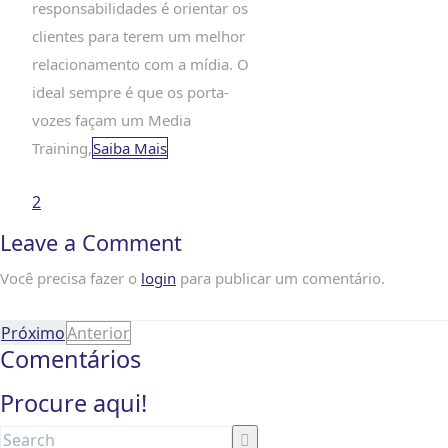
responsabilidades é orientar os
clientes para terem um melhor
relacionamento com a mídia. O
ideal sempre é que os porta-
vozes façam um Media
Training,
Saiba Mais
2
Leave a Comment
Inner Circle será
mais exigente com
Você precisa fazer o
login
para publicar um comentário.
novos perfis no
Próximo
Anterior
Dating Sunday
Comentários
Por
Cris Moraes
|
0
Procure aqui!
comment
Para garantir a qualidade das