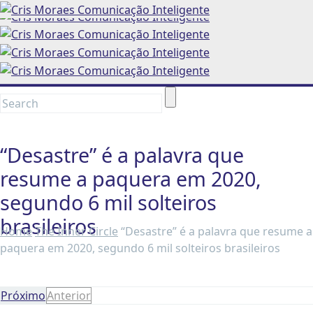
“Desastre” é a palavra que
resume a paquera em 2020,
segundo 6 mil solteiros
brasileiros
Home
The Inner Circle
“Desastre” é a palavra que resume a
paquera em 2020, segundo 6 mil solteiros brasileiros
Próximo
Anterior