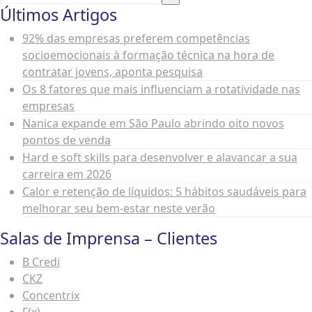
conexões para os membros
Últimos Artigos
atuais do aplicativo, a
92% das empresas preferem competências
campanha global visa limitar a
socioemocionais à formação técnica na hora de
entrada do grande volume de
contratar jovens, aponta pesquisa
pessoas esperado no início de
Os 8 fatores que mais influenciam a rotatividade nas
janeiro Conhecido como Dating
empresas
Nanica expande em São Paulo abrindo oito novos
Sunday, o primeiro
Saiba Mais
pontos de venda
Hard e soft skills para desenvolver e alavancar a sua
0
carreira em 2026
Calor e retenção de líquidos: 5 hábitos saudáveis para
melhorar seu bem-estar neste verão
Salas de Imprensa – Clientes
B Credi
CKZ
Concentrix