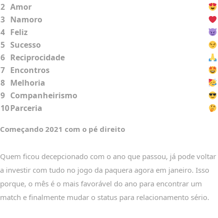
2
Amor
3
Namoro
4
Feliz
5
Sucesso
6
Reciprocidade
7
Encontros
8
Melhoria
9
Companheirismo
10
Parceria
Começando 2021 com o pé direito
Quem ficou decepcionado com o ano que passou, já pode voltar
a investir com tudo no jogo da paquera agora em janeiro. Isso
porque, o mês é o mais favorável do ano para encontrar um
match e finalmente mudar o status para relacionamento sério.