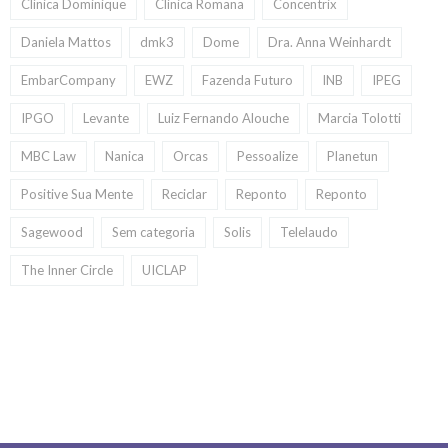
Clínica Dominique
Clínica Romana
Concentrix
Daniela Mattos
dmk3
Dome
Dra. Anna Weinhardt
EmbarCompany
EWZ
Fazenda Futuro
INB
IPEG
IPGO
Levante
Luiz Fernando Alouche
Marcia Tolotti
MBC Law
Nanica
Orcas
Pessoalize
Planetun
Positive Sua Mente
Reciclar
Reponto
Reponto
Sagewood
Sem categoria
Solis
Telelaudo
The Inner Circle
UICLAP