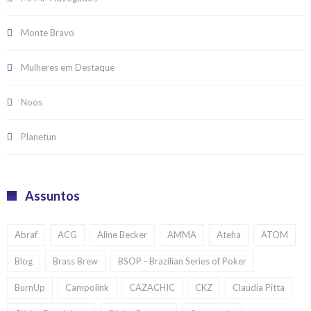
Monte Bravo
Mulheres em Destaque
Noos
Planetun
Assuntos
Abraf
ACG
Aline Becker
AMMA
Ateha
ATOM
Blog
Brass Brew
BSOP - Brazilian Series of Poker
BurnUp
Campolink
CAZACHIC
CKZ
Claudia Pitta