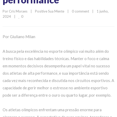
Por 
Cris Moraes
|
Positive Sua Mente
|
0 comment
|
1 junho, 
0
2024    
|
Por
Giuliano Milan
A busca pela excelência no esporte olímpico vai muito além do
treino físico e das habilidades técnicas. Manter o foco e calma
em momentos decisivos desempenha um papel vital no sucesso
dos atletas de alta performance, e sua importância está sendo
cada vez mais reconhecida e discutida nos circuitos esportivos. A
capacidade de gerir melhor o estresse no ambiente esportivo
pode ser a diferença entre o ouro ou quarto lugar, por exemplo.
Os atletas olímpicos enfrentam uma pressão enorme para
alcançar o sucesso. A expectativa de suas equipes, torcedores e