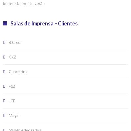
bem-estar neste verão
Salas de Imprensa – Clientes
B Credi
CKZ
Concentrix
F(x)
JCB
Magic
MFMP Advogados