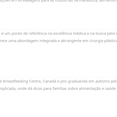
soluções em embalagens para as indústrias farmacêutica, aliment
to é um ponto de referência na excelência médica e na busca pela
oferece uma abordagem integrada e abrangente em cirurgia plástic
al Breastfeeding Centre, Canadá e pós graduanda em autismo pe
plicada, onde dá dicas para famílias sobre alimentação e saúde d