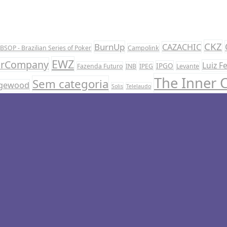
CKZ
BurnUp
CAZACHIC
BSOP - Brazilian Series of Poker
Campolink
EWZ
rCompany
Luiz F
IPGO
Fazenda Futuro
INB
IPEG
Levante
The Inner C
Sem categoria
gewood
Solis
Telelaudo