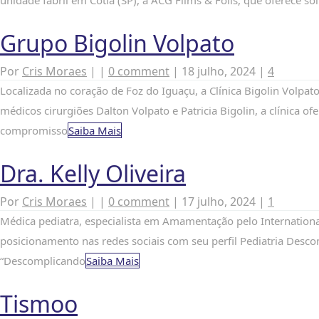
unidade fabril em Cotia (SP), a ACG Films & Foils, que oferece 
Grupo Bigolin Volpato
Por
Cris Moraes
|
|
0 comment
|
18 julho, 2024
|
4
Localizada no coração de Foz do Iguaçu, a Clínica Bigolin Volpa
médicos cirurgiões Dalton Volpato e Patricia Bigolin, a clínica 
compromisso
Saiba Mais
Dra. Kelly Oliveira
Por
Cris Moraes
|
|
0 comment
|
17 julho, 2024
|
1
Médica pediatra, especialista em Amamentação pelo Internation
posicionamento nas redes sociais com seu perfil Pediatria Descom
“Descomplicando
Saiba Mais
Tismoo