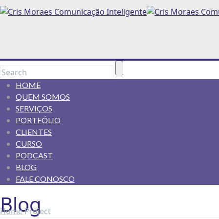
HOME
QUEM SOMOS
SERVIÇOS
PORTFÓLIO
CLIENTES
CURSO
PODCAST
BLOG
FALE CONOSCO
Blog
Home
Project