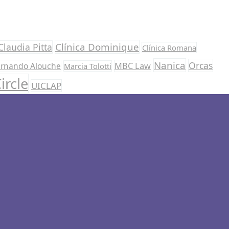
Clínica Dominique
Claudia Pitta
Clínica Romana
Nanica
Orcas
ernando Alouche
MBC Law
Marcia Tolotti
ircle
UICLAP