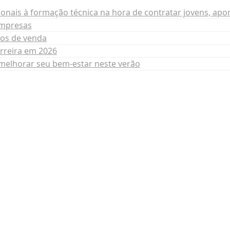
ais à formação técnica na hora de contratar jovens, apo
empresas
tos de venda
arreira em 2026
a melhorar seu bem-estar neste verão