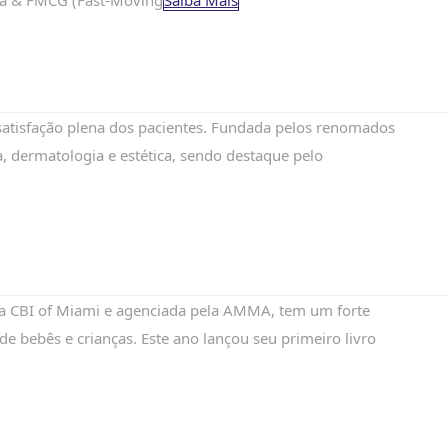
ícia & FMCG (Fast-Moving
Saiba Mais
 satisfação plena dos pacientes. Fundada pelos renomados
a, dermatologia e estética, sendo destaque pelo
la CBI of Miami e agenciada pela AMMA, tem um forte
e bebês e crianças. Este ano lançou seu primeiro livro