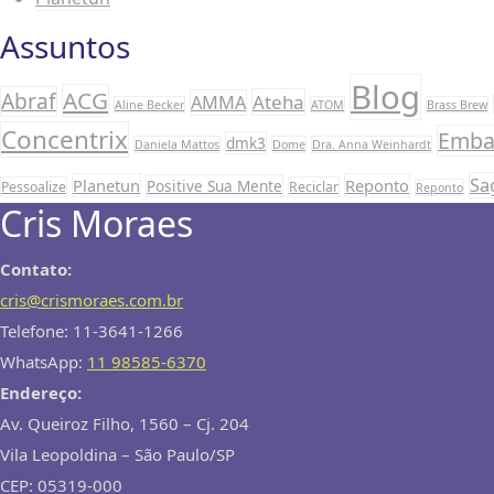
Assuntos
Blog
ACG
Abraf
Ateha
AMMA
Aline Becker
ATOM
Brass Brew
Concentrix
Emba
dmk3
Daniela Mattos
Dome
Dra. Anna Weinhardt
Sa
Planetun
Reponto
Positive Sua Mente
Pessoalize
Reciclar
Reponto
Cris Moraes
Contato:
cris@crismoraes.com.br
Telefone: 11-3641-1266
WhatsApp:
11 98585-6370
Endereço:
Av. Queiroz Filho, 1560 – Cj. 204
Vila Leopoldina – São Paulo/SP
CEP: 05319-000