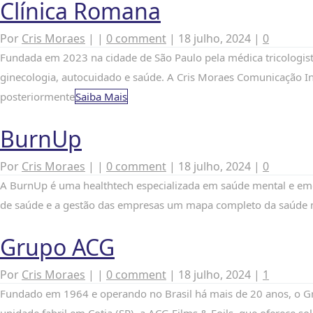
Clínica Romana
Por
Cris Moraes
|
|
0 comment
|
18 julho, 2024
|
0
Fundada em 2023 na cidade de São Paulo pela médica tricologis
ginecologia, autocuidado e saúde. A Cris Moraes Comunicação In
posteriormente
Saiba Mais
BurnUp
Por
Cris Moraes
|
|
0 comment
|
18 julho, 2024
|
0
A BurnUp é uma healthtech especializada em saúde mental e emoc
de saúde e a gestão das empresas um mapa completo da saúde me
Grupo ACG
Por
Cris Moraes
|
|
0 comment
|
18 julho, 2024
|
1
Fundado em 1964 e operando no Brasil há mais de 20 anos, o Gr