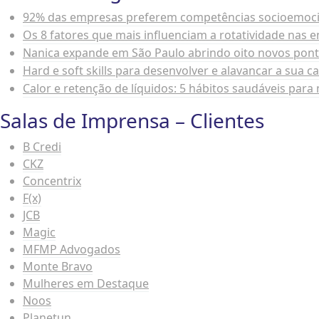
92% das empresas preferem competências socioemocion
Os 8 fatores que mais influenciam a rotatividade nas 
Nanica expande em São Paulo abrindo oito novos pon
Hard e soft skills para desenvolver e alavancar a sua c
Calor e retenção de líquidos: 5 hábitos saudáveis par
Salas de Imprensa – Clientes
B Credi
CKZ
Concentrix
F(x)
JCB
Magic
MFMP Advogados
Monte Bravo
Mulheres em Destaque
Noos
Planetun