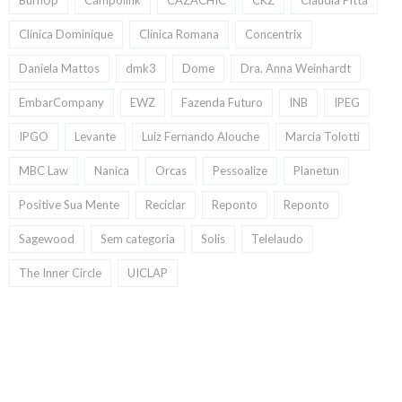
Clínica Dominique
Clínica Romana
Concentrix
Daniela Mattos
dmk3
Dome
Dra. Anna Weinhardt
EmbarCompany
EWZ
Fazenda Futuro
INB
IPEG
IPGO
Levante
Luiz Fernando Alouche
Marcia Tolotti
MBC Law
Nanica
Orcas
Pessoalize
Planetun
Positive Sua Mente
Reciclar
Reponto
Reponto
Sagewood
Sem categoria
Solis
Telelaudo
The Inner Circle
UICLAP