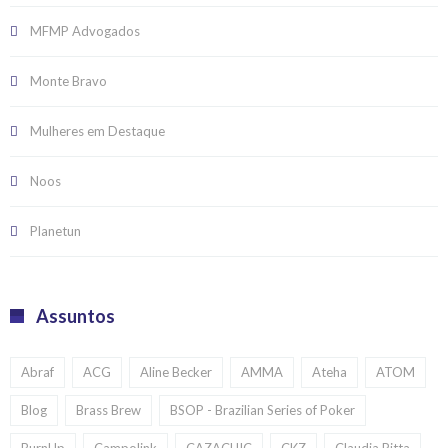
MFMP Advogados
Monte Bravo
Mulheres em Destaque
Noos
Planetun
Assuntos
Abraf
ACG
Aline Becker
AMMA
Ateha
ATOM
Blog
Brass Brew
BSOP - Brazilian Series of Poker
BurnUp
Campolink
CAZACHIC
CKZ
Claudia Pitta