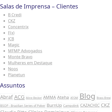
Salas de Imprensa – Clientes
B Credi
CKZ
Concentrix
F(x)
JCB
Magic
MFMP Advogados
Monte Bravo
Mulheres em Destaque
Noos
Planetun
Assuntos
Blog
ACG
Abraf
Ateha
AMMA
Aline Becker
ATOM
Brass Brew
CKZ
BurnUp
CAZACHIC
BSOP - Brazilian Series of Poker
Campolink
Clínica Dominique