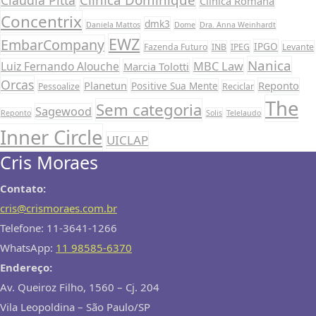
Claudia Pitta
Clínica Romana
Concentrix
dmk3
Daniela Mattos
Dome
Dra. Anna Weinhardt
EWZ
EmbarCompany
IPGO
Fazenda Futuro
INB
IPEG
Levante
Nanica
Luiz Fernando Alouche
MBC Law
Marcia Tolotti
Orcas
Planetun
Reponto
Positive Sua Mente
Pessoalize
Reciclar
The
Sem categoria
Sagewood
Reponto
Solis
Telelaudo
Inner Circle
UICLAP
Cris Moraes
Contato:
cris@crismoraes.com.br
Telefone: 11-3641-1266
WhatsApp:
11 98585-6370
Endereço:
Av. Queiroz Filho, 1560 – Cj. 204
Vila Leopoldina – São Paulo/SP