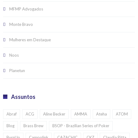
MFMP Advogados
Monte Bravo
Mulheres em Destaque
Noos
Planetun
Assuntos
Abraf
ACG
Aline Becker
AMMA
Ateha
ATOM
Blog
Brass Brew
BSOP - Brazilian Series of Poker
BurnUp
Campolink
CAZACHIC
CKZ
Claudia Pitta