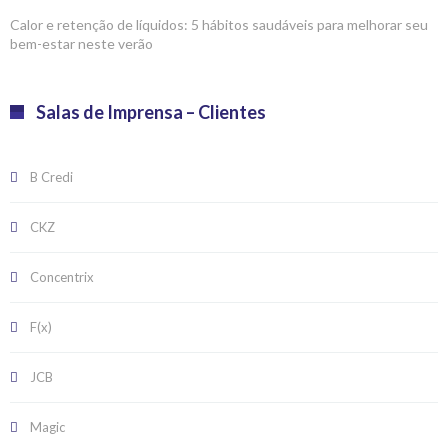
Calor e retenção de líquidos: 5 hábitos saudáveis para melhorar seu
bem-estar neste verão
Salas de Imprensa – Clientes
B Credi
CKZ
Concentrix
F(x)
JCB
Magic