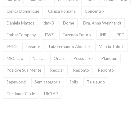
Clínica Dominique
Clínica Romana
Concentrix
Daniela Mattos
dmk3
Dome
Dra. Anna Weinhardt
EmbarCompany
EWZ
Fazenda Futuro
INB
IPEG
IPGO
Levante
Luiz Fernando Alouche
Marcia Tolotti
MBC Law
Nanica
Orcas
Pessoalize
Planetun
Positive Sua Mente
Reciclar
Reponto
Reponto
Sagewood
Sem categoria
Solis
Telelaudo
The Inner Circle
UICLAP