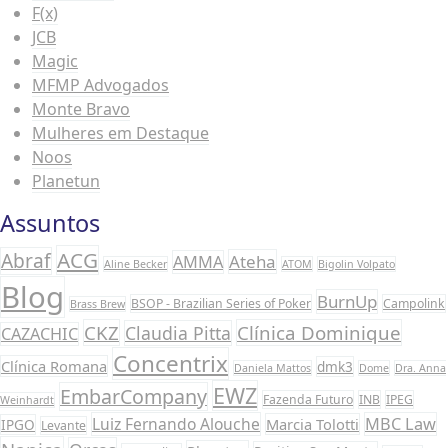
F(x)
JCB
Magic
MFMP Advogados
Monte Bravo
Mulheres em Destaque
Noos
Planetun
Assuntos
ACG
Abraf
Ateha
AMMA
Aline Becker
ATOM
Bigolin Volpato
Blog
BurnUp
BSOP - Brazilian Series of Poker
Campolink
Brass Brew
CKZ
Clínica Dominique
Claudia Pitta
CAZACHIC
Concentrix
Clínica Romana
dmk3
Daniela Mattos
Dome
Dra. Anna
EWZ
EmbarCompany
Fazenda Futuro
INB
IPEG
Weinhardt
Luiz Fernando Alouche
MBC Law
Marcia Tolotti
IPGO
Levante