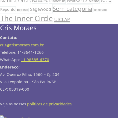
Nanica
Orcas
Planetun
Positive Sua Mente
Pessoalize
Reciclar
Sem categoria
Sagewood
Reponto
Reponto
Telelaudo
The Inner Circle
UICLAP
Cris Moraes
Contato:
cris@crismoraes.com.br
Telefone: 11-3641-1266
WhatsApp:
11 98585-6370
Endereço:
Av. Queiroz Filho, 1560 – Cj. 204
Vila Leopoldina – São Paulo/SP
CEP: 05319-000
Veja as nossas
políticas de privacidades